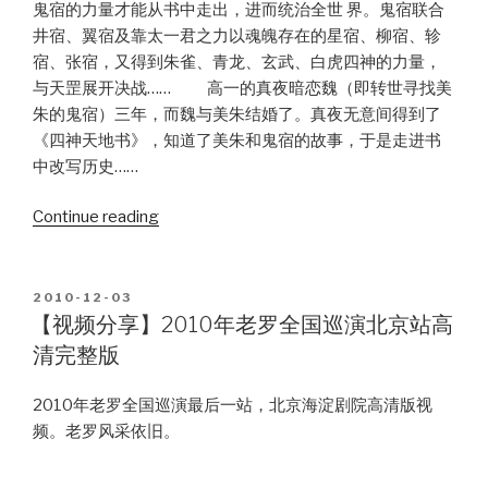
鬼宿的力量才能从书中走出，进而统治全世 界。鬼宿联合
井宿、翼宿及靠太一君之力以魂魄存在的星宿、柳宿、轸
宿、张宿，又得到朱雀、青龙、玄武、白虎四神的力量，
与天罡展开决战…… 高一的真夜暗恋魏（即转世寻找美
朱的鬼宿）三年，而魏与美朱结婚了。真夜无意间得到了
《四神天地书》，知道了美朱和鬼宿的故事，于是走进书
中改写历史……
“【iPad
Continue reading
资
源】
自
POSTED
2010-12-03
ON
制
【视频分享】2010年老罗全国巡演北京站高
经
清完整版
典
漫
2010年老罗全国巡演最后一站，北京海淀剧院高清版视
画
频。老罗风采依旧。
分
享