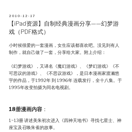
应
用
分
POSTED
2010-12-17
ON
享
【iPad资源】自制经典漫画分享——幻梦游
——
戏（PDF格式）
北
京
小时候很爱的一套漫画，女生应该都喜欢吧。没见到有人
空
制作，就自己做了一套，分享给大家。附上介绍：
气
质
《幻梦游戏》，又译名《魔幻游戏》、《梦幻游戏》《不
量
可思议的游戏》、《不思议游戏》，是日本漫画家渡濑悠
监
宇的作品，于1992年 到 1996年 连载发行，全十八集。于
测”
1995年改变拍摄为同名电视剧。
18册漫画内容
：
1~13册 讲述美朱初次进入《四神天地书》寻找七星士、神
座宝及召唤朱雀的故事。