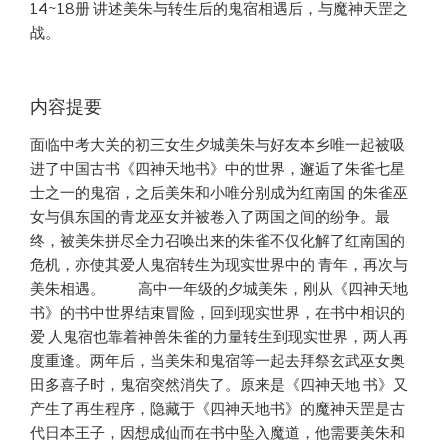
14~18册 讲述美朱与转生后的鬼宿相遇后，与魔神天罡之
战。
内容提要
面临中考大关的初三女生夕城美朱与好友本乡唯一起被吸
进了中国古书《四神天地书》中的世界，邂逅了朱雀七星
士之一的鬼宿，之后美朱和小唯分别成为红南国 的朱雀巫
女与俱东国的青龙巫女并被卷入了两国之间的纷争。最
终，被美朱拼尽全力召唤出来的朱雀不仅化解了红南国的
危机，亦使其爱人鬼宿转生为现实世界中的 青年，再次与
美朱相遇。 高中一年级的夕城美朱，刚从《四神天地
书》的书中世界结束冒险，回到现实世界，在书中相识的
爱 人鬼宿也靠着神兽朱雀的力量转生到现实世界，两人再
度重逢。两年后，当美朱和鬼宿等一起去拜祭玄武巫女奥
田多喜子时，鬼宿突然消失了。原来是《四神天地 书》又
产生了再生程序，隐藏于《四神天地书》的魔神天罡是古
代日本王子，因想成仙而在书中坠入魔道，他需要美朱和