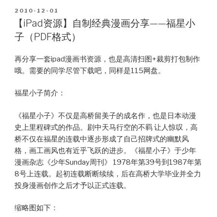
——
POSTED
2010-12-01
幻
ON
【iPad资源】自制经典漫画分享——福星小
梦
子（PDF格式）
游
戏
再分享一套ipad漫画书资源，也是高清扫图+裁剪打包制作
（PDF
哦。需要的同学尽管下载吧，同样是115网盘。
格
式）”
福星小子简介：
《福星小子》不仅是高桥留美子的成名作，也是日本动漫
史上里程碑式的作品。剧中天马行空的不羁 让人惊叹，高
桥不仅在福星的连载中逐步形成了自己招牌式的幽默风
格，画工画风也有近乎飞跃的进步。《福星小子》于少年
漫画杂志《少年Sunday周刊》 1978年第39号到1987年第
8号上连载。起初连载断断续续，后在高桥大学毕业并全力
投身漫画创作之后才予以正式连载。
缩略图如下：