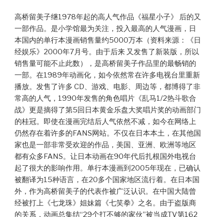
式）”
高桥留美子继1978年起的高人气作品《福星小子》 后的又
一部作品。是小学馆最为关注，投入最高的人气漫画，日
本国内的单行本漫画销售量约5000万本（资料来源：《日
经娱乐》2000年7月号。由于后来 又发售了新装版，所以
销售量可能不止此数），是高桥留美子作品里的最畅销的
一部。在1989年动画化，如今依然常在许多电视台里重新
播放。发售了许多 CD、游戏、电影、周边等，都博得了非
常高的人气，1990年发售的角色唱片《乱马1/2热斗歌合
战》更是摘得了第5回日本黄金乐盘大奖唱片奖的动画部门
的桂冠。即使在漫画完结后人气依然不减，如今在网络上
仍然存在着许多的FANS网站。不仅在日本本土，在其他国
家也是一部非常受欢迎的作品，美国、亚洲、欧洲等地区
都有众多FANS。让日本动画在90年代后扎根国外电视台
起了很大的影响作用。单行本漫画到2005年现在，已确认
被翻译为15种语言，在20多个国家地区流行着。在日本国
外，作为高桥留美子的代表作被广泛认识。在中国大陆曾
经被打上《七龙珠》姐妹篇《七笑拳》之名。由于盗版商
的关系，动画总集结“29个打不够的家伙”被当成TV第162