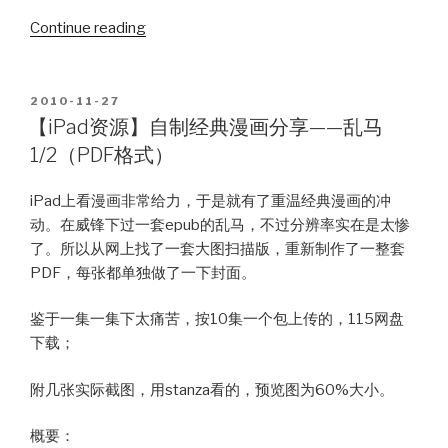
“【iPad
Continue reading
资
源】
自
POSTED
2010-11-27
ON
制
【iPad资源】自制经典漫画分享——乱马
经
1/2（PDF格式）
典
漫
iPad上看漫画非常给力，于是就有了重温经典漫画的冲
画
动。在威锋下过一套epub的乱马，不过分辨率实在是太惨
分
了。所以从网上找了一套大图扫描版，重新制作了一整套
享
PDF，每张都单独做了一下封面。
——
福
鉴于一集一集下太痛苦，按10集一个包上传的，115网盘
星
下载；
小
子
附几张实际截图，用stanza看的，预览图为60%大小。
（PDF
格
概要：