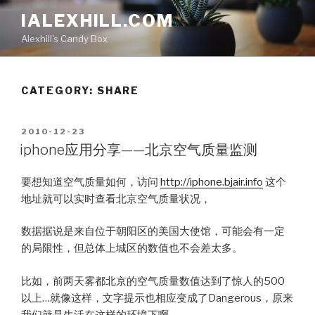
Skip
IALEXHILL.COM
to
Alexhill's Candy Box
content
CATEGORY:
SHARE
POSTED
2010-12-23
ON
iphone应用分享——北京空气质量监测
要想知道空气质量如何，访问
http://iphone.bjair.info
这个
地址就可以实时查看北京空气质量状况，
数据据说是来自位于朝阳区的美国大使馆，可能会有一定
的局限性，但总体上城区的数值也不会差太多。
比如，前两天雾都北京的空气质量数值达到了惊人的500
以上…就像这样，文字提示也相应变成了Dangerous，原来
我们就是生活在这样的环境下啊…